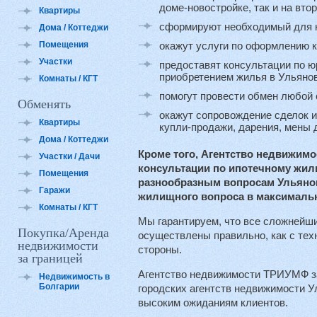
доме-новостройке, так и на вто
Квартиры
сформируют необходимый для к
Дома / Коттеджи
Помещения
окажут услуги по оформлению к
Участки
предоставят консультации по ю
приобретением жилья в Ульянов
Комнаты / КГТ
помогут провести обмен любой 
Обменять
окажут сопровождение сделок и
Квартиры
купли-продажи, дарения, мены 
Дома / Коттеджи
Кроме того, Агентство недвижим
Участки / Дачи
консультации по ипотечному жи
Помещения
разнообразным вопросам Ульяно
Гаражи
жилищного вопроса в максимальн
Комнаты / КГТ
Мы гарантируем, что все сложнейш
Покупка/Аренда
осуществлены правильно, как с техн
недвижимости
стороны.
за границей
Агентство недвижимости ТРИУМФ за
Недвижимость в
Болгарии
городских агентств недвижимости 
высоким ожиданиям клиентов.