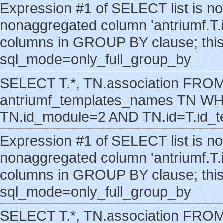
Expression #1 of SELECT list is n
nonaggregated column 'antriumf.T.i
columns in GROUP BY clause; this 
sql_mode=only_full_group_by
SELECT T.*, TN.association FROM 
antriumf_templates_names TN WHE
TN.id_module=2 AND TN.id=T.id_
Expression #1 of SELECT list is n
nonaggregated column 'antriumf.T.i
columns in GROUP BY clause; this 
sql_mode=only_full_group_by
SELECT T.*, TN.association FROM 