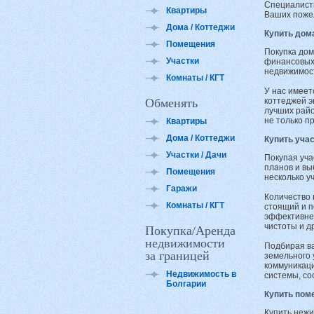
Специалисты
Квартиры
Ваших пожел
Дома / Коттеджи
Купить дом
Помещения
Покупка дом
Участки
финансовых 
недвижимост
Комнаты / КГТ
У нас имеет
Обменять
коттеджей э
лучших райо
не только п
Квартиры
Дома / Коттеджи
Купить уча
Участки / Дачи
Покупая уча
планов и вы
Помещения
несколько у
Гаражи
Количество 
Комнаты / КГТ
стоящий и п
эффективнее
чистоты и д
Покупка/Аренда
недвижимости
Подбирая ва
за границей
земельного 
коммуникаци
Недвижимость в
системы, со
Болгарии
Купить пом
Купить нежи