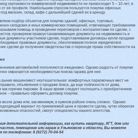
иод окупаемости коммерческой недвижимости не превосходит 5 – 10 лет, в
 от её профиля. Наибольшим спросом пользуется покупка офисных
под магазин, склад, кафе с дальнейшей сдачей их в аренду.
ляем подбор объектов для покупки зданий, офисных, торговых,
венно-складских и иных коммерческих помещений, отвечающих требованиям
оказываем помощь в проведении переговоров с контрагентами по сделке, с
ристов, проверяем правоустанавливающие документы на недвижимость и
ые документы участников сделки, подготавливаем договоры купли-продажи
еобходимые правовые документы, обеспечиваем полное юридическое
ие сделки до получения свидетельства о переходе права собственности на
ажи
енников автомобилей пополняются ежедневно. Однако радость от покупки
чно омрачается необходимостью поиска гаража для нее.
а рынке машиномест неутешительная: комфортных парковочных мест не
к правило, объявления о продаже бокса, да еще поблизости от дома,
 как горячие пирожки. В наше время следует поспешить с приобретением
вное – правильно оформить договор покупки.
ж возле дома или, как минимум, в нужном районе очень сложно. Однако
одходящий вариант по приемлемой цене и провести сделку, чутко оберегая
 возможных опасностей, смогут специалисты нашего агентства.
ния дополнительной информации, как купить квартиру, КГТ, дом или
часток, помещение или гараж в Ульяновске и области, Вы можете
 по телефонам: 8 (9272) 70-04-54