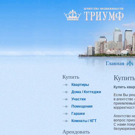
Главная
Купить
Купит
Квартиры
Купить ква
Дома / Коттеджи
Если Вы реш
Участки
в агентство
приемлемый 
Помещения
корректност
Гаражи
Агентство н
вопрос прио
Комнаты / КГТ
С нами поку
безукоризне
Арендовать