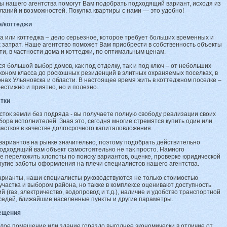
 нашего агентства помогут Вам подобрать подходящий вариант, исходя из
аний и возможностей. Покупка квартиры с нами — это удобно!
а/коттеджи
а или коттеджа – дело серьезное, которое требует больших временных и
затрат. Наше агентство поможет Вам приобрести в собственность объекты
и, в частности дома и коттеджи, по оптимальным ценам.
ся большой выбор домов, как под отделку, так и под ключ – от небольших
коном класса до роскошных резиденций в элитных охраняемых поселках, в
нах Ульяновска и области. В настоящее время жить в коттеджном поселке –
рестижно и приятно, но и полезно.
стки
сток земли без подряда - вы получаете полную свободу реализации своих
бора исполнителей. Зная это, сегодня многие стремятся купить один или
частков в качестве долгосрочного капиталовложения.
вариантов на рынке значительно, поэтому подобрать действительно
одходящий вам объект самостоятельно не так просто. Намного
 переложить хлопоты по поиску вариантов, оценке, проверке юридической
ругие заботы оформления на плечи специалистов нашего агентства.
рианты, наши специалисты руководствуются не только стоимостью
участка и выбором района, но также в комплексе оценивают доступность
й (газ, электричество, водопровод и т.д.), наличие и удобство транспортной
седей, ближайшие населенные пункты и другие параметры.
ещения
лое помещение или здание гораздо выгоднее экономически в отличие от