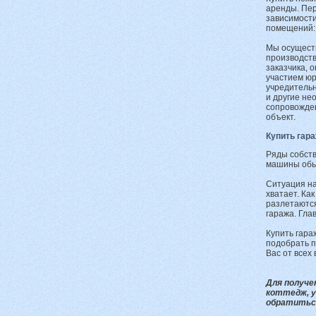
аренды. Пер
зависимости
помещений: 
Мы осуществ
производст
заказчика, 
участием ю
учредительн
и другие н
сопровожден
объект.
Купить гар
Ряды собств
машины обы
Ситуация н
хватает. Ка
разлетаются
гаража. Гла
Купить гара
подобрать п
Вас от всех
Для получе
коттедж, у
обратиться