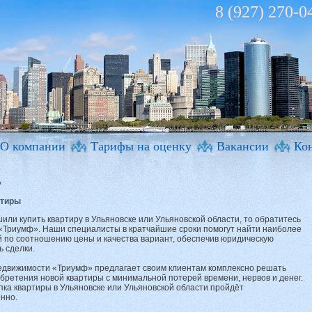
8 (927) 270-0
О компании
Тарифы на оценку
Вакансии
Ко
ь
ртиры
или купить квартиру в Ульяновске или Ульяновской области, то обратитесь
 «Триумф». Наши специалисты в кратчайшие сроки помогут найти наиболее
по соотношению цены и качества вариант, обеспечив юридическую
ь сделки.
едвижимости «Триумф» предлагает своим клиентам комплексно решать
бретения новой квартиры с минимальной потерей времени, нервов и денег.
пка квартиры в Ульяновске или Ульяновской области пройдёт
нно.